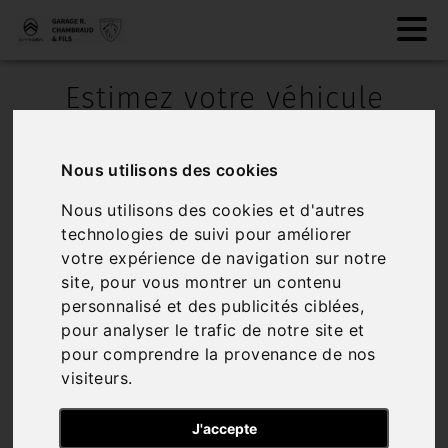
Estimez votre véhicule
avec
GARAGE ROGER
CHAMBRAUD ET FILS |
Nous utilisons des cookies
Votre agent Peugeot-
Nous utilisons des cookies et d'autres
Citroën à La Souterraine,
technologies de suivi pour améliorer
votre expérience de navigation sur notre
dans la Creuse (23)
site, pour vous montrer un contenu
personnalisé et des publicités ciblées,
pour analyser le trafic de notre site et
pour comprendre la provenance de nos
visiteurs.
J'accepte