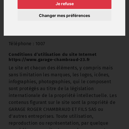
05 55 63 08 89
Je refuse
Identité de l'hébergeur
Changer mes préférences
OVHCloud
Roubaix / 59100
Téléphone : 1007
Conditions d’utilisation du site Internet
https://www.garage-chambraud-23.fr
Le site et chacun des éléments, y compris mais
sans limitation les marques, les logos, icônes,
infographies, photographies, qui le composent
sont protégés au titre de la législation
internationale de la propriété intellectuelle. Les
contenus figurant sur le site sont la propriété de
GARAGE ROGER CHAMBRAUD ET FILS SAS ou
d’autres entreprises. Toute utilisation,
reproduction ou représentation, par quelque