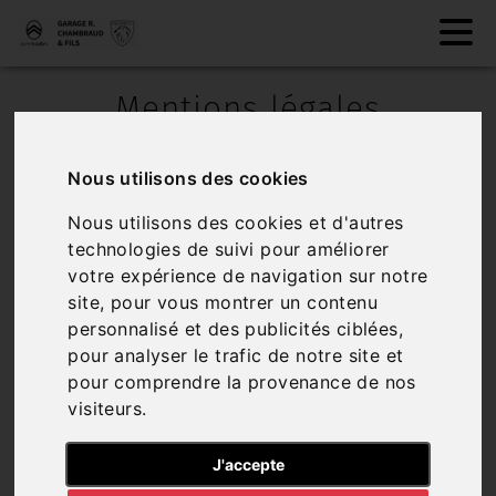
Mentions légales
Identité de l'entreprise
Nous utilisons des cookies
GARAGE ROGER CHAMBRAUD ET FILS SAS
Nous utilisons des cookies et d'autres
Entreprise au capital de 75000 €
technologies de suivi pour améliorer
votre expérience de navigation sur notre
Immatriculée au RCS de Guéret / 23000
site, pour vous montrer un contenu
N° TVA : FR 7432066226
personnalisé et des publicités ciblées,
pour analyser le trafic de notre site et
SIREN : 320662265
pour comprendre la provenance de nos
visiteurs.
Siège social : La Souterraine / 23300
cit.peugeot.c@gmail.com
J'accepte