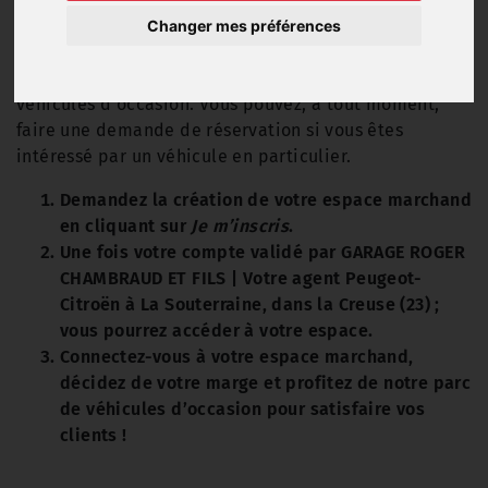
marchand dédié !
Changer mes préférences
Grâce à votre accès marchand, vous pouvez visualiser
les prix pro et les frais de remise en état de tous nos
véhicules d'occasion. Vous pouvez, à tout moment,
faire une demande de réservation si vous êtes
intéressé par un véhicule en particulier.
Demandez la création de votre espace marchand
en cliquant sur
Je m’inscris
.
Une fois votre compte validé par GARAGE ROGER
CHAMBRAUD ET FILS | Votre agent Peugeot-
Citroën à La Souterraine, dans la Creuse (23) ;
vous pourrez accéder à votre espace.
Connectez-vous à votre espace marchand,
décidez de votre marge et profitez de notre parc
de véhicules d’occasion pour satisfaire vos
clients !