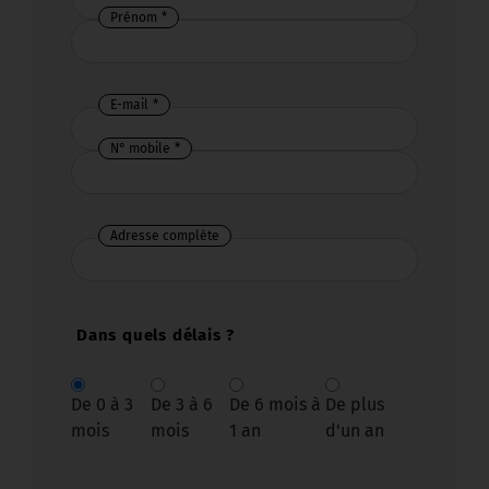
Prénom
E-mail
N° mobile
Adresse complète
Dans quels délais ?
De 0 à 3
De 3 à 6
De 6 mois à
De plus
mois
mois
1 an
d'un an