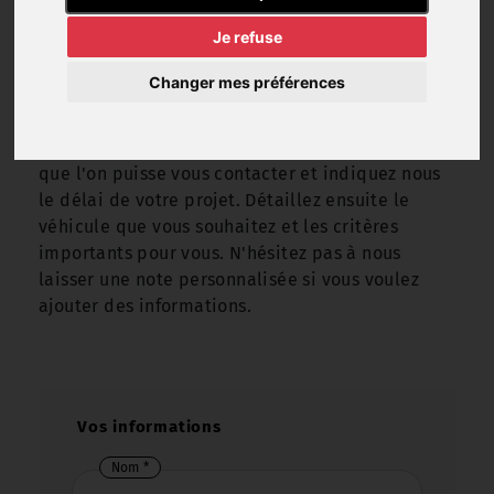
Vous avez un projet d'achat mais vous ne
trouvez pas votre futur véhicule dans notre
Je refuse
stock ? On vous propose une autre solution !
Changer mes préférences
Faites nous part de votre recherche en
remplissant le
formulaire d'informations
ci-
dessous. Renseignez vos infos personnelles pour
que l'on puisse vous contacter et indiquez nous
le délai de votre projet. Détaillez ensuite le
véhicule que vous souhaitez et les critères
importants pour vous. N'hésitez pas à nous
laisser une note personnalisée si vous voulez
ajouter des informations.
Vos informations
Nom