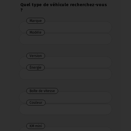
Quel type de véhicule recherchez-vous
?
Marque
Marque
Modèle
Version
Énergie
Énergie
Boîte de vitesse
Boîte
de
Couleur
Couleur
vitesse
KM mini