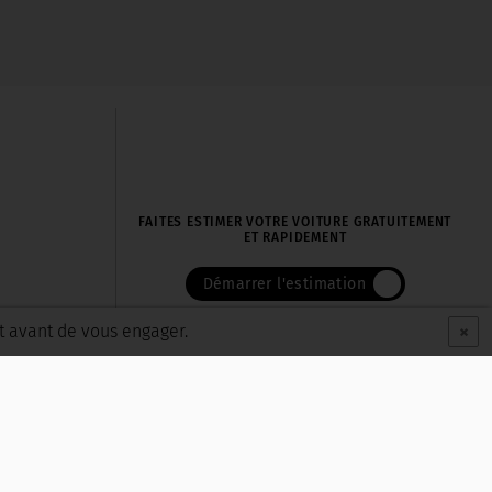
FAITES ESTIMER VOTRE VOITURE GRATUITEMENT
ET RAPIDEMENT
Démarrer l'estimation
×
t avant de vous engager.
|
|
es
Politique de protection des données personnelles
Cookies