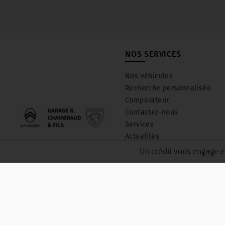
NOS SERVICES
Nos véhicules
Recherche personnalisée
Comparateur
Contactez-nous
Services
Actualités
J'estime mon véhicule
Un crédit vous engage e
Les avis de nos clients
GARAGE GMV AUTO
© 2026 TEC3H
- Tous droits réservés