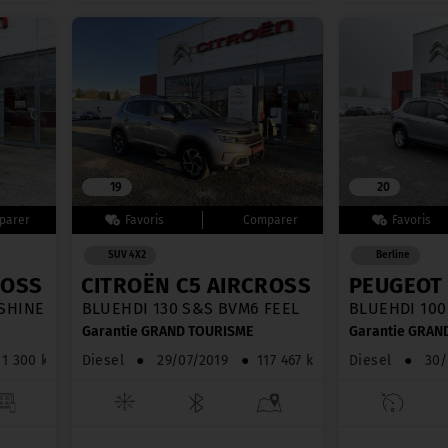
19
20
SUV 4X2
Berline
OSS
CITROËN C5 AIRCROSS
PEUGEOT
 SHINE
BLUEHDI 130 S&S BVM6 FEEL
BLUEHDI 100
Garantie GRAND TOURISME
Garantie GRAN
1 300 km
Diesel
●
29/07/2019
●
117 467 km
Diesel
●
30/