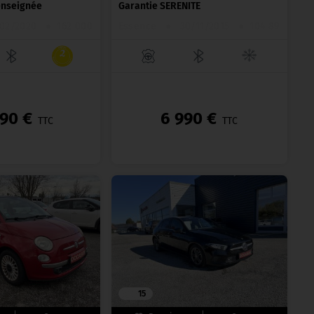
enseignée
Garantie SERENITE
02/2020
●
162 000 km
Essence
●
30/11/2015
●
104 895 km
490 €
6 990 €
TTC
TTC
15