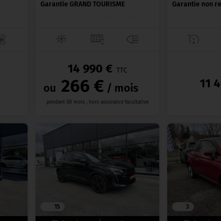
Garantie GRAND TOURISME
Garantie non r
46 622 km
Diesel
●
29/12/2020
●
78 302 km
Diesel
●
25/
14 990 €
TTC
266 €
11 
ou
/ mois
pendant 60 mois , hors assurance facultative
15
3