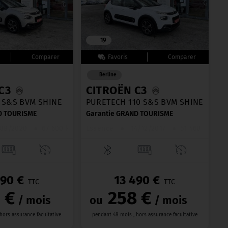
19
Berline
C3
CITROËN C3
 S&S BVM SHINE
PURETECH 110 S&S BVM SHINE
D TOURISME
Garantie GRAND TOURISME
08/2020
●
67 600 km
Essence
●
14/12/2017
●
51 460 km
990 €
13 490 €
TTC
TTC
 €
258 €
/ mois
ou
/ mois
hors assurance facultative
pendant 48 mois , hors assurance facultative