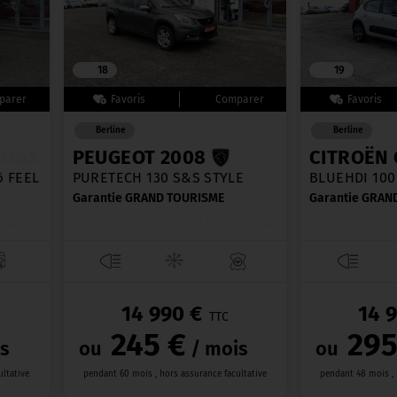
18
19
Berline
Berline
ROSS
PEUGEOT 2008
CITROËN 
6 FEEL
PURETECH 130 S&S STYLE
BLUEHDI 100
Garantie GRAND TOURISME
Garantie GRAN
64 480 km
Essence
●
30/01/2019
●
63 843 km
Diesel
●
24/
14 990 €
14 
TTC
245 €
295
s
ou
/ mois
ou
ultative
pendant 60 mois , hors assurance facultative
pendant 48 mois , 