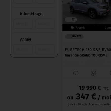
Kilométrage
17
SUV 4X2
Année
CITROËN C5 AIRC
PURETECH 130 S&S BVM
Garantie GRAND TOURISME
Essence
●
26/04/2021
●
19 990 €
TTC
347 €
ou
/ moi
pendant 60 mois , hors assurance fac