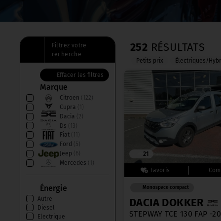
252
RÉSULTATS
Filtrez votre
recherche
Petits prix
Électriques/Hyb
Effacer les filtres
Marque
Citroën
(122)
Cupra
(1)
Dacia
(2)
Ds
(13)
Fiat
(11)
Ford
(5)
Jeep
(6)
21
Mercedes
(1)
Mini
(1)
Opel
(17)
Énergie
Monospace compact
Peugeot
(62)
Autre
DACIA DOKKER
Renault
(4)
Diesel
Volkswagen
(7)
STEPWAY TCE 130 FAP -2
Electrique