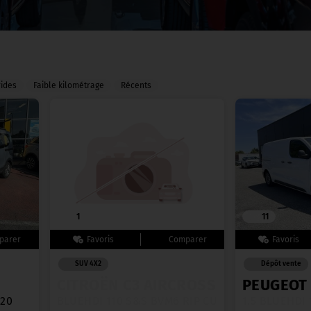
rides
Faible kilométrage
Récents
1
11
SUV 4X2
Dépôt vente
CITROËN C3 AIRCROSS
PEUGEOT
020
BLUEHDI 110 S&S BVM6 RIP CURL
1.5 BLUEHDI