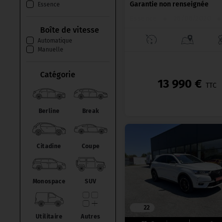
Garantie non renseignée
Essence
Essence
●
26/06/2020
●
Boîte de vitesse
Automatique
Manuelle
Catégorie
13 990 €
TTC
Berline
Break
Citadine
Coupe
Monospace
SUV
22
Utilitaire
Autres