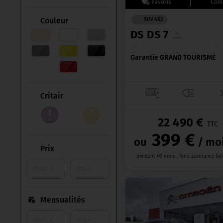
Couleur
SUV 4X2
DS DS 7
BLUEHDI 130 AUTO PERFO
Garantie GRAND TOURISME
Diesel
●
21/02/2022
●
9
Critair
22 490 €
TTC
399 €
ou
/ mo
Prix
pendant 60 mois , hors assurance fac
Mensualités