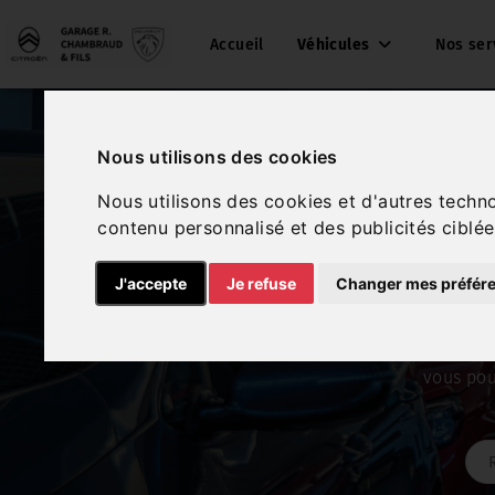
Accueil
Véhicules
Nos ser
Nous utilisons des cookies
Un stock de véhi
Nous utilisons des cookies et d'autres techn
contenu personnalisé et des publicités ciblée
Garage 
J'accepte
Je refuse
Changer mes préfér
Peugeot-Citroën La 
vous pou