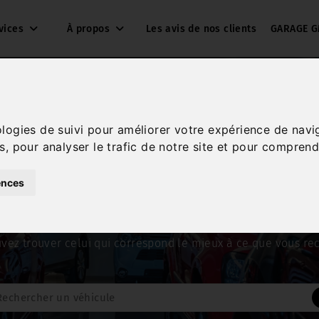
vices
À propos
Les avis de nos clients
GARAGE G
cules vaste
en plein coeu
ologies de suivi pour améliorer votre expérience de navi
s, pour analyser le trafic de notre site et pour comprend
Chambraud
vous présente
ences
Souterraine
met à votre disposition une large gamme de véh
vez trouver celui qui correspond le mieux à ce que vous re