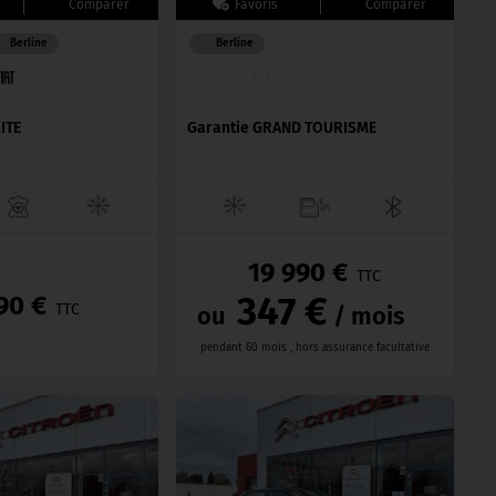
Berline
Berline
MERCEDES CLASSE A BERLIN
 95CH DPF S&S LOUNGE
A 180 D BLUEEFFICIENCY EDITION INTUI
ITE
Garantie GRAND TOURISME
03/2011
●
139 414 km
Diesel
●
05/04/2019
●
137 460 km
19 990 €
TTC
347 €
90 €
TTC
ou
/ mois
pendant 60 mois , hors assurance facultative