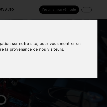
MV AUTO
J'estime mon véhicule
r de la Creuse
! Le
gation sur notre site, pour vous montrer un
re la provenance de nos visiteurs.
 son parc.
icules parmi laquelle
cherchez.