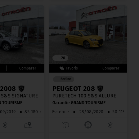
20
Berline
 2008
PEUGEOT 208
 S&S SIGNATURE
PURETECH 100 S&S ALLURE
D TOURISME
Garantie GRAND TOURISME
09/2019
●
85 180 km
Essence
●
28/08/2020
●
50 113 km