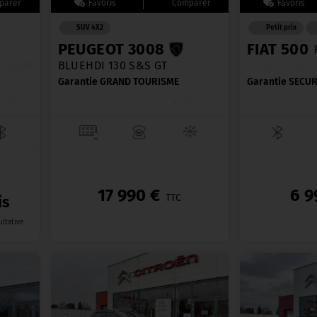
SUV 4X2
Petit prix
PEUGEOT 3008
FIAT 500
RMANCE LINE
BLUEHDI 130 S&S GT
1.3 MULTIJET
Garantie GRAND TOURISME
Garantie SECUR
9 500 km
Diesel
●
12/05/2021
●
156 073 km
Diesel
●
22/
17 990 €
6 9
TTC
is
ultative