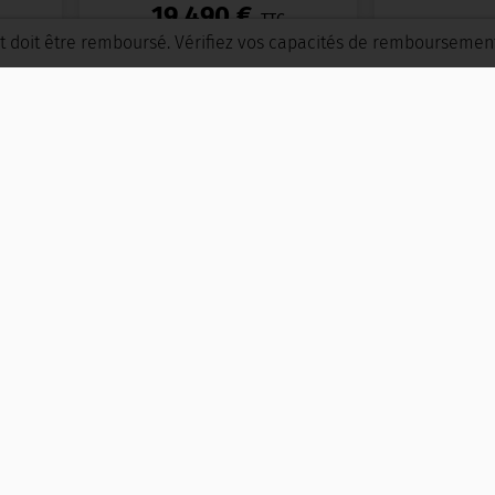
19 490 €
TTC
16 
336 €
t doit être remboursé. Vérifiez vos capacités de remboursemen
is
ou
/ mois
30
ou
ultative
pendant 60 mois , hors assurance facultative
21
1
SUV 4X2
Récent
CITROËN C3 AIRCROSS
DS DS 3
TYLE
BLUEHDI 100 S&S BVM6 SHINE
HYBRIDE 145 E
Garantie GRAND TOURISME
Garantie