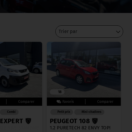
Trier par
18
Combi
Petit prix
Mini-citadines
 EXPERT
PEUGEOT 108
 120 S&S STANDARD
1.2 PURETECH 82 ENVY TOP!